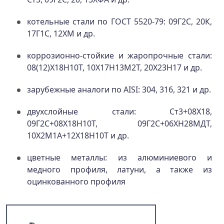
котельные стали по ГОСТ 5520-79: 09Г2С, 20К,
17Г1С, 12ХМ и др.
коррозионно-стойкие и жаропрочные стали:
08(12)Х18Н10Т, 10Х17Н13М2Т, 20Х23Н17 и др.
зарубежные аналоги по AISI: 304, 316, 321 и др.
двухслойные стали: Ст3+08Х18,
09Г2С+08Х18Н10Т, 09Г2С+06ХН28МДТ,
10Х2М1А+12Х18Н10Т и др.
цветные металлы: из алюминиевого и
медного профиля, латуни, а также из
оцинкованного профиля