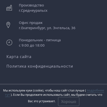
Производство
г.
Среднеуральск
Офис продаж
г.
Екатеринбург
,
ул. Энгельса, 36
Понедельник - пятница
с 9:00 до 18:00
Карта сайта
Политика конфиденциальности
Мы используем куки (cookie), чтобы наш сайт стал лучше (
подробнее
© 2013 - 2026 «АСВ
тут
). Если Вы продолжите использовать сайт, мы будем считать что
Инком» Все права
Хорошо
Вас это устраивает.
защищены.